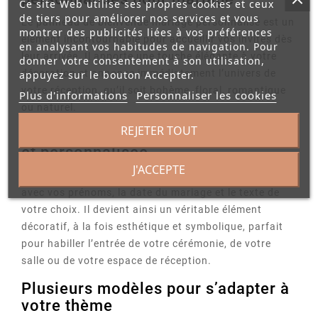
Ce site Web utilise ses propres cookies et ceux
de tiers pour améliorer nos services et vous
Le panneau de bienvenue mariage personnalisé est un
montrer des publicités liées à vos préférences
élément incontournable pour accueillir vos invités dès
en analysant vos habitudes de navigation. Pour
leur arrivée. Il apporte une touche élégante à votre
donner votre consentement à son utilisation,
décoration et annonce immédiatement l’univers de
appuyez sur le bouton Accepter.
votre réception, qu’il soit bohème, floral, romantique
Plus d'informations
Personnaliser les cookies
ou naturel.
REJETER TOUT
Une décoration d’accueil élégante
et personnalisée
J'ACCEPTE
Chaque panneau de bienvenue peut être personnalisé
avec vos prénoms, la date du mariage et le texte de
votre choix. Il devient ainsi un véritable élément
décoratif, à la fois esthétique et symbolique, parfait
pour habiller l’entrée de votre cérémonie, de votre
salle ou de votre espace de réception.
Plusieurs modèles pour s’adapter à
votre thème