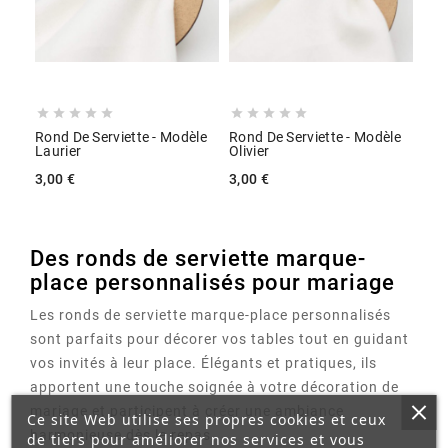










Rond De Serviette - Modèle
Rond De Serviette - Modèle
Laurier
Olivier
3,00 €
3,00 €
Des ronds de serviette marque-
place personnalisés pour mariage
Les ronds de serviette marque-place personnalisés
sont parfaits pour décorer vos tables tout en guidant
vos invités à leur place. Élégants et pratiques, ils
apportent une touche soignée à votre décoration de
mariage et participent à créer une ambiance
Ce site Web utilise ses propres cookies et ceux
harmonieuse dès le repas.
de tiers pour améliorer nos services et vous