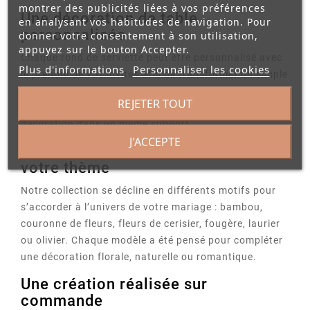
montrer des publicités liées à vos préférences
Une décoration de table
en analysant vos habitudes de navigation. Pour
personnalisée
donner votre consentement à son utilisation,
appuyez sur le bouton Accepter.
Chaque rond de serviette peut être personnalisé avec
Plus d'informations
Personnaliser les cookies
le prénom de vos invités afin de transformer un simple
accessoire de table en véritable élément décoratif.
REJETER TOUT
C’est une solution idéale pour allier marque-place et
décoration dans un même support.
J'ACCEPTE
Plusieurs modèles pour s’adapter à
votre thème
Notre collection se décline en différents motifs pour
s’accorder à l’univers de votre mariage : bambou,
couronne de fleurs, fleurs de cerisier, fougère, laurier
ou olivier. Chaque modèle a été pensé pour compléter
une décoration florale, naturelle ou romantique.
Une création réalisée sur
commande